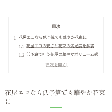
目次
花屋エコなら低予算でも華やか花束に
花屋エコの安さと花束の満足度を解説
低予算で叶う花屋の華やかボリューム感
花屋選びで変わるエコな花束の魅力
花屋エコが提案する手頃で豪華な贈り物
花屋エコ利用時のおすすめポイント集
安さ重視派が注目する花屋の選び方
花屋エコなら低予算でも華やか花束
花屋で安さと品質を両立する選び方
に
花屋エコのコスパ重視な利用法とは