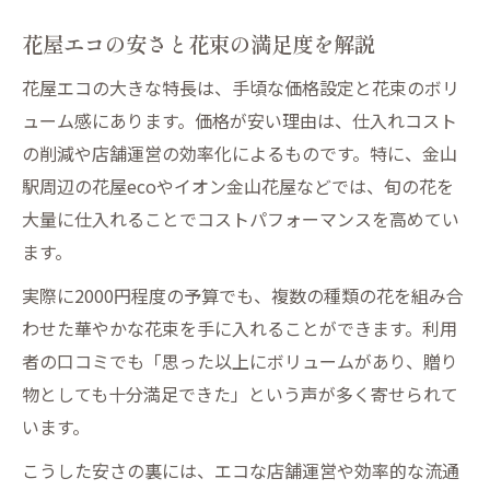
安い花屋選びで失敗しない基準とは
花屋エコの安さと花束の満足度を解説
花屋エコ活用のメリットと注意点解説
お得な花屋選びに役立つポイントまとめ
花屋エコの大きな特長は、手頃な価格設定と花束のボリ
花束ボリュームの違いは花屋選びで決まる
ューム感にあります。価格が安い理由は、仕入れコスト
の削減や店舗運営の効率化によるものです。特に、金山
花屋ごとに異なる花束のボリューム感
駅周辺の花屋ecoやイオン金山花屋などでは、旬の花を
花屋エコで大きな花束を安く手に入れる
大量に仕入れることでコストパフォーマンスを高めてい
花束の見栄えが花屋選びでどう変わるか
ます。
花屋エコ利用者の満足度が高い理由
実際に2000円程度の予算でも、複数の種類の花を組み合
比較でわかる花屋の花束ボリュームの差
わせた華やかな花束を手に入れることができます。利用
エコの花屋利用時に知りたいポイント
者の口コミでも「思った以上にボリュームがあり、贈り
花屋エコの営業時間や便利な活用法
物としても十分満足できた」という声が多く寄せられて
花屋利用時のエコな選択ポイント解説
います。
花屋エコで快適に購入するための工夫
こうした安さの裏には、エコな店舗運営や効率的な流通