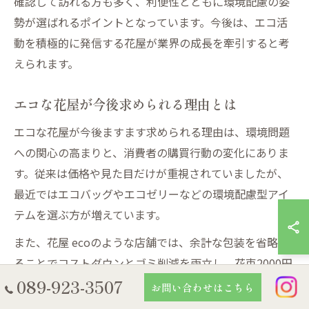
確認して訪れる方も多く、利便性とともに環境配慮の姿
勢が選ばれるポイントとなっています。今後は、エコ活
動を積極的に発信する花屋が業界の成長を牽引すると考
えられます。
エコな花屋が今後求められる理由とは
エコな花屋が今後ますます求められる理由は、環境問題
への関心の高まりと、消費者の購買行動の変化にありま
す。従来は価格や見た目だけが重視されていましたが、
最近ではエコバッグやエコゼリーなどの環境配慮型アイ
テムを選ぶ方が増えています。
また、花屋 ecoのような店舗では、余計な包装を省略す
ることでコストダウンとゴミ削減を両立し、花束2000円
089-923-3507
分でも十分なボリューム感を実現しています。エコな取
お問い合わせはこちら
り組みは、花屋のイメージアップだけでなく、贈り物と