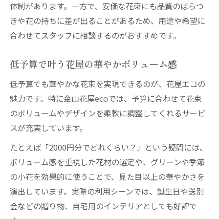
花屋のエコ利用で得するポイント一覧
体制があります。一方で、安価な花束にも品質のばらつ
花屋エコが選ばれる理由と利便性とは
きや花の持ちに差が出ることがあるため、用途や希望に
花屋業界の将来性とエコの役割を考察
合わせてスタッフに相談するのがおすすめです。
花屋エコが業界にもたらす新しい価値
低予算で叶う花屋の華やかボリューム感
花屋業界の将来性とエコの影響分析
エコな花屋が今後求められる理由とは
低予算でも華やかな花束を実現できるのが、花屋エコの
魅力です。特に金山花屋ecoでは、予算に合わせて花束
花屋の廃業率から見る今後の課題解説
のボリュームやデザインを柔軟に調整してくれるサービ
エコ視点で考える花屋業界の可能性
スが充実しています。
活用増えるエコ花屋の最新動向まとめ
たとえば「2000円分でどれくらい？」という疑問には、
近年注目のエコ花屋の市場動向とは
ボリューム感を重視した花材の選定や、グリーンや季節
花屋エコの活用事例と人気の理由
の小花を効果的に使うことで、見た目以上の華やかさを
花屋業界で広がるエコ志向の最新事情
演出しています。実際の利用シーンでは、誕生日や送別
花屋エコが牽引する新しいトレンド解説
会などの贈り物、自宅用のインテリアとしても好評で
エコ花屋が選ばれる最新理由まとめ