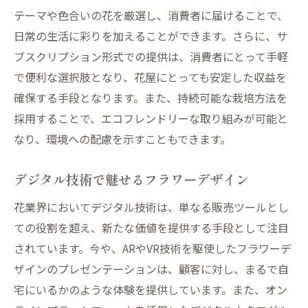
テーマや色合いの花を厳選し、消費者に届けることで、
地元アーティストとのコラボレーション企
日常の生活に彩りを加えることができます。さらに、サ
画
ブスクリプション形式での提供は、消費者にとって手軽
地域の伝統を生かした商品開発
で便利な選択肢となり、花屋にとっても安定した収益を
コミュニティスペースとしての花屋の役割
確保する手段となります。また、持続可能な栽培方法を
地域住民との交流を深めるイベント開催
採用することで、エコフレンドリーな取り組みが可能と
地元企業との連携による相乗効果の創出
なり、環境への配慮を示すこともできます。
未来に向けた花屋の挑戦とビジネスチャンス
デジタル技術で魅せるフラワーデザイン
グローバルマーケットへの進出戦略
新規市場開拓に向けた商品ラインの強化
花業界においてデジタル技術は、単なる販売ツールとし
ての役割を超え、新たな価値を提供する手段として注目
フレグランス商品との組み合わせで新たな
されています。今や、ARやVR技術を駆使したフラワーデ
価値提供
ザインのプレゼンテーションは、顧客に対し、まるで自
花に関連する新業態の展開
宅にいるかのような体験を提供しています。また、オン
多様なライフスタイルに対応したサービス