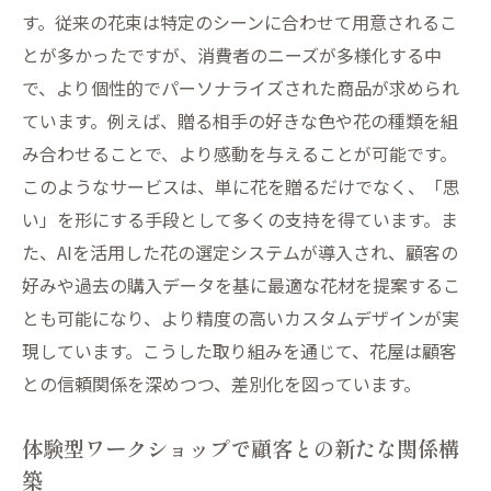
データ分析による需要予測と在庫管理
す。従来の花束は特定のシーンに合わせて用意されるこ
仮想現実を利用した店内体験の提供
とが多かったですが、消費者のニーズが多様化する中
スマートフォンアプリでの購買体験向上
で、より個性的でパーソナライズされた商品が求められ
ています。例えば、贈る相手の好きな色や花の種類を組
オンラインレビューを活用した信頼構築
み合わせることで、より感動を与えることが可能です。
オンライン販売がもたらす花業界の変革
このようなサービスは、単に花を贈るだけでなく、「思
eコマースサイトの最適化戦略
い」を形にする手段として多くの支持を得ています。ま
SNSを活用したプロモーション活動
た、AIを活用した花の選定システムが導入され、顧客の
配送ネットワークの強化によるサービス向
好みや過去の購入データを基に最適な花材を提案するこ
上
とも可能になり、より精度の高いカスタムデザインが実
オンライン限定商品の開発と提供
現しています。こうした取り組みを通じて、花屋は顧客
デジタルマーケティングでのブランド構築
との信頼関係を深めつつ、差別化を図っています。
消費者フィードバックを取り入れた商品改
体験型ワークショップで顧客との新たな関係構
良
築
サブスクリプションサービスで広がる花屋の成