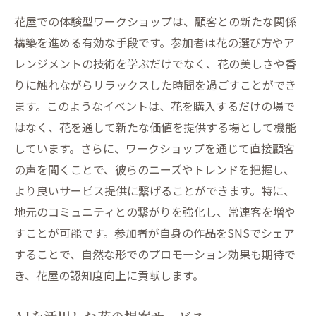
長戦略
花屋での体験型ワークショップは、顧客との新たな関係
構築を進める有効な手段です。参加者は花の選び方やア
月額プランの多様化による顧客満足度向上
レンジメントの技術を学ぶだけでなく、花の美しさや香
サブスクリプションによる安定的な収益源
りに触れながらリラックスした時間を過ごすことができ
の確保
ます。このようなイベントは、花を購入するだけの場で
顧客データを活用したパーソナライズサー
はなく、花を通して新たな価値を提供する場として機能
ビス
しています。さらに、ワークショップを通じて直接顧客
長期契約者向け特典の充実化
の声を聞くことで、彼らのニーズやトレンドを把握し、
ビジネスシーン向け定期配送プランの提供
より良いサービス提供に繋げることができます。特に、
季節やイベントに応じた特別プランの提案
地元のコミュニティとの繋がりを強化し、常連客を増や
エコフレンドリーな花屋が築く持続可能な未来
すことが可能です。参加者が自身の作品をSNSでシェア
リサイクル資材を使った包装の推進
することで、自然な形でのプロモーション効果も期待で
き、花屋の認知度向上に貢献します。
サステナブルな栽培方法の導入
地元産の花材を使用した地域貢献