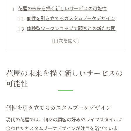
花屋の未来を描く新しいサービスの可能性
個性を引き立てるカスタムブーケデザイン
体験型ワークショップで顧客との新たな関
係構築
AIを活用した花の提案サービス
季節に応じた定期配送モデルの展開
デジタル技術で魅せるフラワーデザイン
花屋の未来を描く新しいサービスの
小規模ビジネス向けのソリューション提供
可能性
テクノロジーの進化で変わる花屋のビジネスモ
デル
IoT技術を利用した花の品質管理
個性を引き立てるカスタムブーケデザイン
デジタルプラットフォームでの新規顧客獲
現代の花屋では、個々の顧客の好みやライフスタイルに
得
合わせたカスタムブーケデザインが注目を浴びていま