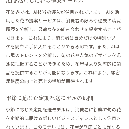
AIを活用した花の提案サービス
環境に配慮した配送方法の採用
花業界では、AI技術の導入が注目されています。AIを活
エコ意識を高める教育活動の実施
用した花の提案サービスは、消費者の好みや過去の購買
カーボンフットプリント削減への取り組み
履歴を分析し、最適な花の組み合わせを提案することが
花屋の環境意識がもたらす新たな顧客層の発見
できます。これにより、消費者は自分だけの特別なブー
エシカル消費を重視する顧客へのアプロー
ケを簡単に手に入れることができるのです。また、AIは
チ
市場のトレンドを分析し、旬の花や人気のデザインを迅
エコフレンドリープロダクトの重要性
速に把握することができるため、花屋はより効率的に商
サステナブルなライフスタイルを提案
品を提供することが可能になります。これにより、顧客
若年層への環境教育と意識向上
満足度の向上と売上の増加が期待されます。
地域コミュニティとの協力によるイベント
季節に応じた定期配送モデルの展開
企画
CSR活動を通じた企業価値の向上
季節に応じた定期配送モデルは、消費者に新鮮で旬の花
を定期的に届ける新しいビジネスチャンスとして注目さ
地域密着型花屋が創る現代の花文化
れています。このモデルでは、花屋が季節ごとに異なる
地域イベントでの花の魅力発信