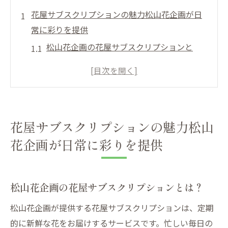
花屋サブスクリプションの魅力松山花企画が日
常に彩りを提供
松山花企画の花屋サブスクリプションと
は？
毎月届く花で日常を豊かに
季節に応じた花の魅力を発見
サブスクリプションの特典と活用法
花屋サブスクリプションの魅力松山
プロが選ぶおすすめフラワーアイテム
花企画が日常に彩りを提供
お客様の声から見る人気の理由
新鮮な花を楽しむ松山花企画の花屋サブスクリ
プションサービス
松山花企画の花屋サブスクリプションとは？
新鮮な花がもたらす日常の変化
松山花企画が提供する花屋サブスクリプションは、定期
松山花企画の品質へのこだわり
的に新鮮な花をお届けするサービスです。忙しい毎日の