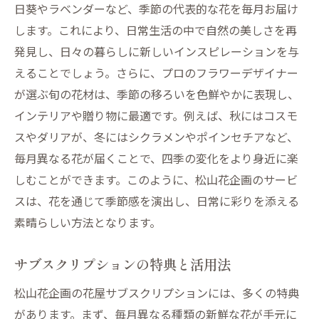
日葵やラベンダーなど、季節の代表的な花を毎月お届け
パーティーやイベントにも最適なフラワー
します。これにより、日常生活の中で自然の美しさを再
サブスクリプションで手軽に華やかな空間
発見し、日々の暮らしに新しいインスピレーションを与
を
えることでしょう。さらに、プロのフラワーデザイナー
花を取り入れたライフスタイルの提案
が選ぶ旬の花材は、季節の移ろいを色鮮やかに表現し、
松山花企画の花屋サブスクリプションで新たな
インテリアや贈り物に最適です。例えば、秋にはコスモ
ライフスタイルを
スやダリアが、冬にはシクラメンやポインセチアなど、
サブスクリプションで始める新しい習慣
毎月異なる花が届くことで、四季の変化をより身近に楽
ライフスタイルに花を取り入れるコツ
しむことができます。このように、松山花企画のサービ
花を通じた生活の変化と喜び
スは、花を通じて季節感を演出し、日常に彩りを添える
花屋サブスクリプションで得られるもの
素晴らしい方法となります。
日常を彩る新しいライフスタイルの提案
サブスクリプションの特典と活用法
お客様のライフスタイル変化の事例
松山花企画の花屋サブスクリプションには、多くの特典
花屋サブスクリプションのメリット松山花企画
があります。まず、毎月異なる種類の新鮮な花が手元に
が日常に花を