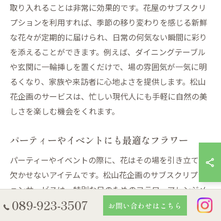
取り入れることは非常に効果的です。花屋のサブスクリ
プションを利用すれば、季節の移り変わりを感じる新鮮
な花々が定期的に届けられ、日常の何気ない瞬間に彩り
を添えることができます。例えば、ダイニングテーブル
や玄関に一輪挿しを置くだけで、場の雰囲気が一気に明
るくなり、家族や来訪者に心地よさを提供します。松山
花企画のサービスは、忙しい現代人にも手軽に自然の美
しさを楽しむ機会をくれます。
パーティーやイベントにも最適なフラワー
パーティーやイベントの際に、花はその場を引き立てる
欠かせないアイテムです。松山花企画のサブスクリプシ
ョンサービスは、特別な日のためのフラワーアレンジメ
089-923-3507
ントを提供し、参加者に感動を与えることができます。
お問い合わせはこちら
特に、テーマに合わせた色合いやデザインの花は、空間