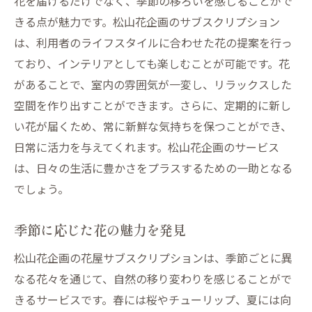
花を届けるだけでなく、季節の移ろいを感じることがで
松山花企画が届ける花屋サブスクリプションで
きる点が魅力です。松山花企画のサブスクリプション
日常に癒しを
は、利用者のライフスタイルに合わせた花の提案を行っ
花がもたらす心地よさとリラクゼーション
ており、インテリアとしても楽しむことが可能です。花
があることで、室内の雰囲気が一変し、リラックスした
日々のストレスを和らげる花の力
空間を作り出すことができます。さらに、定期的に新し
花屋サブスクリプションで心のケアを
い花が届くため、常に新鮮な気持ちを保つことができ、
自宅で楽しむフラワーセラピー
日常に活力を与えてくれます。松山花企画のサービス
花を通じた癒しの時間の作り方
は、日々の生活に豊かさをプラスするための一助となる
お客様の体験から見る癒しの効果
でしょう。
花屋サブスクリプションを活用し松山花企画で
生活に華やかさを
季節に応じた花の魅力を発見
花でインテリアをアップデート
松山花企画の花屋サブスクリプションは、季節ごとに異
花のある暮らしの魅力
なる花々を通じて、自然の移り変わりを感じることがで
日常にちょっとした華やかさをプラス
きるサービスです。春には桜やチューリップ、夏には向