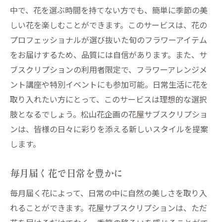
定期便で楽しむ季節の花々
中で、花を選ぶ時間を持てない方でも、簡単に季節の美
サブスクリプション利用者の体験談
しい花を楽しむことができます。このサービスは、花の
花の持つ癒し効果とは
プロフェッショナルが選び抜いた旬のフラワーアイテム
をお届けするため、品質には自信があります。また、サ
花の選び方とアレンジのポイント
ブスクリプションの利用者限定で、フラワーアレンジメ
花屋サブスクリプションで四季を感じる生活を
ント講座や特別イベントにも参加可能。日常生活に花を
松山花企画の提案
取り入れたい方にとって、このサービスは理想的な選択
春夏秋冬の花を楽しむ秘訣
肢となるでしょう。松山花企画の花屋サブスクリプショ
季節ごとのおすすめフラワーアレンジメン
ンは、皆様の日々に彩りを添える新しいスタイルを提案
ト
します。
イベントに合わせた季節の花選び
お花のプロが教える季節感の演出
毎月届く花で日常を豊かに
四季折々の花で空間を彩る方法
毎月届く花によって、日常の中に自然の美しさを取り入
季節の移ろいを感じるサブスクリプション
れることができます。花屋サブスクリプションは、ただ
の魅力