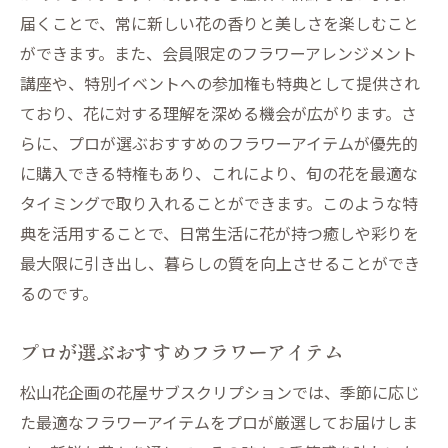
届くことで、常に新しい花の香りと美しさを楽しむこと
定期便の便利さと価格の魅力
ができます。また、会員限定のフラワーアレンジメント
品質と安心感を保証する松山花企画
講座や、特別イベントへの参加権も特典として提供され
個人の好みに合わせたカスタマイズ可能
ており、花に対する理解を深める機会が広がります。さ
花屋サブスクリプションを選ぶ理由
らに、プロが選ぶおすすめのフラワーアイテムが優先的
環境に優しいサブスクリプションの取り組
に購入できる特権もあり、これにより、旬の花を最適な
み
タイミングで取り入れることができます。このような特
松山花企画の独自のサービス内容
典を活用することで、日常生活に花が持つ癒しや彩りを
日常を豊かにする花屋サブスクリプション松山
最大限に引き出し、暮らしの質を向上させることができ
花企画の取り組み
るのです。
地域密着型のサービス提供
プロが選ぶおすすめフラワーアイテム
地域イベントと連動した花の提案
松山花企画の花屋サブスクリプションでは、季節に応じ
社会貢献活動とサステナビリティ
た最適なフラワーアイテムをプロが厳選してお届けしま
お客様参加型のワークショップ開催